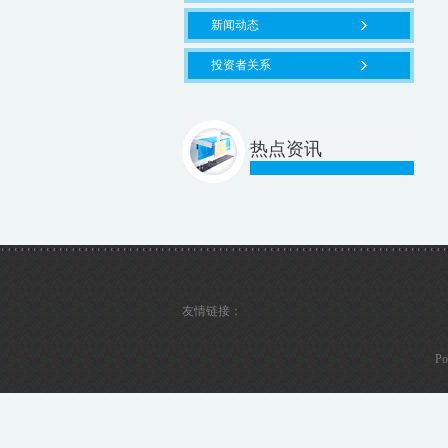
新闻动态
投资者关系
热点资讯
友情链接：
Po