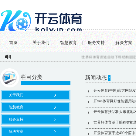
首页
|
关于我们
|
智慧教育
|
服务支持
|
解决方案
世界杯体育所述自动下料结构固定聚首在风
栏目分类
新闻动态
开云体育(中国)官方网站发
关于我们
开yun体育网好像能否用法
智慧教育
开云体育扶助壮大东北地区先
服务支持
世界杯体育基于编程智能体可
解决方案
开云体育寰宇近400个蔚来