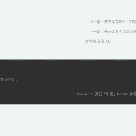
上一篇：
开云体育近6个月高潮
下一篇：
开云体育会议决定国
方网站-登录入口
友情链接：
Powered by
开云「中国」Kaiyun·